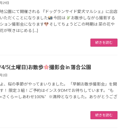
3月29日
地公園にて開催される 『ドッグランサイド愛犬マルシェ』に出店
いただくことになりました
今回は
お散歩しながら撮影する
ション撮影会になります
そしてちょうどこの時期は 菜の花や
花が咲きはじめる […]
続きを読む
5/4/5(土曜日)お散歩
撮影会 in 落合公園
4月2日
よ、桜の季節がやってまいりました。 「早朝お散歩撮影会」を開
す！ 限定３組！ご予約はインスタDMでお待ちしています。 ”も
×さくら＝しあわせ100%” ※満枠となりました。ありがとうござ
続きを読む