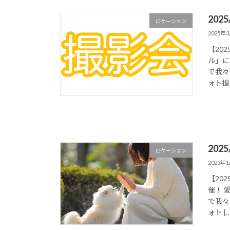
202
ロケーション
2025年
【20
ル」に
で我々
ォト撮影
202
ロケーション
2025年
【20
催！ 
で我々
ォト […