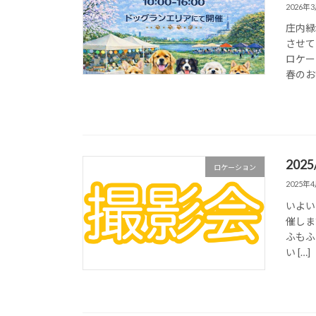
2026年
庄内緑
させて
ロケー
春のお
202
ロケーション
2025年
いよい
催しま
ふもふ
い […]