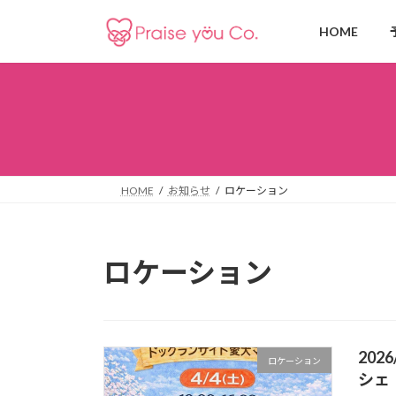
コ
ナ
ン
ビ
HOME
テ
ゲ
ン
ー
ツ
シ
へ
ョ
ス
ン
キ
に
ッ
移
HOME
お知らせ
ロケーション
プ
動
ロケーション
202
ロケーション
シェ