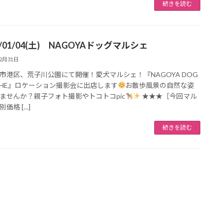
続きを読む
5/01/04(土) NAGOYAドッグマルシェ
12月31日
市港区、荒子川公園にて開催！愛犬マルシェ！『NAGOYA DOG
CHE』ロケーション撮影会に出店します
お散歩風景の自然な姿
ませんか？親子フォト撮影やトコトコpic
★★★［今回マル
価格 […]
続きを読む