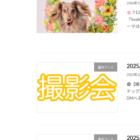
2026年
フ
『Sm
ーマは
20
室内ブース
2025年
✿︎【
ドッグ
DMへ
20
室内ブース