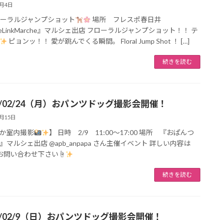
7月4日
ローラルジャンプショット
場所 フレスポ春日井
ileLinkMarche』マルシェ出店 フローラルジャンプショット！！ テ
ピョンッ！！ 愛が跳んでくる瞬間。 Floral Jump Shot ！ […]
続きを読む
25/02/24（月）おパンツドッグ撮影会開催！
2月15日
暖か室内撮影
】 日時 2/9 11:00〜17:00 場所 『おぱんつ
』マルシェ出店 @apb_anpapa さん主催イベント 詳しい内容は
お問い合わせ下さい☝
続きを読む
25/02/9（日）おパンツドッグ撮影会開催！