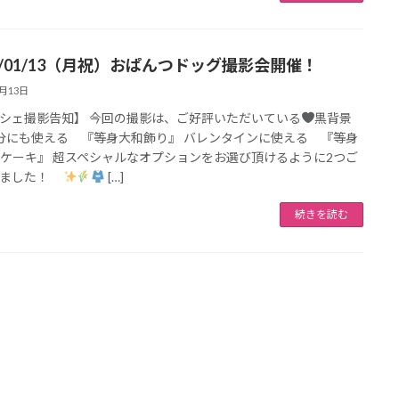
25/01/13（月祝）おぱんつドッグ撮影会開催！
1月13日
シェ撮影告知】 今回の撮影は、ご好評いただいている
黒背景
分にも使える 『等身大和飾り』 バレンタインに使える 『等身
ケーキ』 超スペシャルなオプションをお選び頂けるように2つご
しました！
[…]
続きを読む