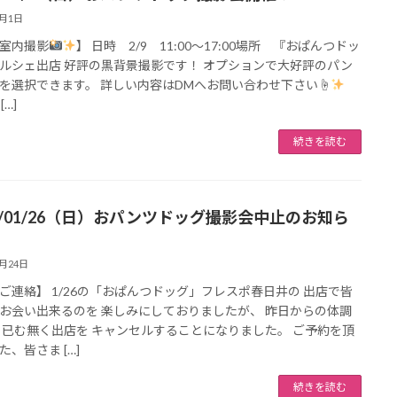
2月1日
室内撮影
】 日時 2/9 11:00〜17:00場所 『おぱんつドッ
ルシェ出店 好評の黒背景撮影です！ オプションで大好評のパン
を選択できます。 詳しい内容はDMへお問い合わせ下さい☝
[…]
続きを読む
25/01/26（日）おパンツドッグ撮影会中止のお知ら
1月24日
ご連絡】 1/26の「おぱんつドッグ」フレスポ春日井の 出店で皆
お会い出来るのを 楽しみにしておりましたが、 昨日からの体調
 已む無く出店を キャンセルすることになりました。 ご予約を頂
た、皆さま […]
続きを読む