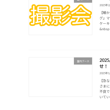
2025年
【暖か
グ』マ
ケーキ
&nbsp 
20
室内ブース
せ！
2025年
【急な
さまに
不良で
いてい