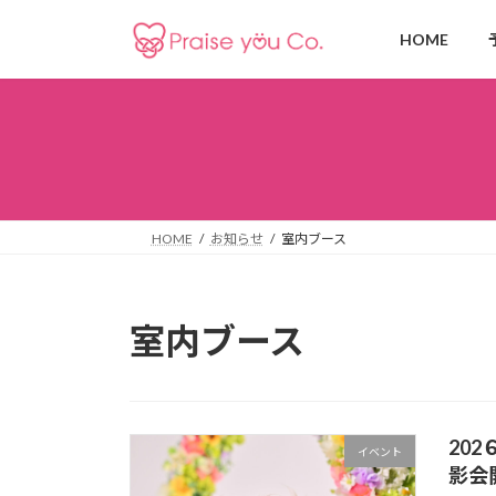
コ
ナ
ン
ビ
HOME
テ
ゲ
ン
ー
ツ
シ
へ
ョ
ス
ン
キ
に
ッ
移
HOME
お知らせ
室内ブース
プ
動
室内ブース
20
イベント
影会