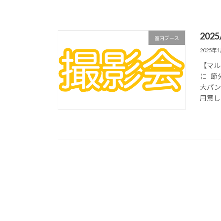
20
室内ブース
2025年
【マル
に 節
大パン
用意