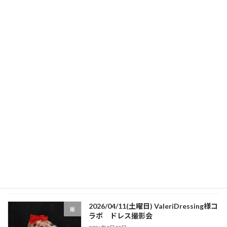
画で出店します
1 […]
続きを読む
最近の投稿
202６/0７/５（日曜日）フローラルジャ
イベント
ンプショット撮影会開催！
2026年7月4日
2026/05/31(日曜日) KIBAワンニャン
イベント
HAPPYフェス
2026年4月5日
2026/04/11(土曜日) ValeriDressing様コ
撮
ラボ ドレス撮影会