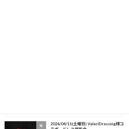
2026/01/25(土曜日) ValeriDressing様コラボ ドレス撮影会
2026年1月8日
最近の投稿
202６/0７/５（日曜日）フローラルジャ
イベント
ンプショット撮影会開催！
2026年7月4日
2026/05/31(日曜日) KIBAワンニャン
イベント
HAPPYフェス
2026年4月5日
2026/04/11(土曜日) ValeriDressing様コ
撮